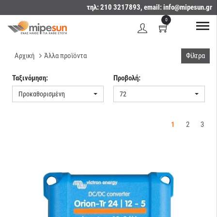
τηλ: 210 3217893, email:
info@mipesun.gr
0
Αρχική
Άλλα προϊόντα
Φίλτρα
Ταξινόμηση:
Προβολή:
Προκαθορισμένη
72
1
2
3