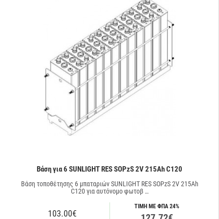
Βάση για 6 SUNLIGHT RES SOPzS 2V 215Ah C120
Βάση τοποθέτησης 6 μπαταριών SUNLIGHT RES SOPzS 2V 215Ah
C120 για αυτόνομο φωτοβ …
ΤΙΜΗ ΜΕ ΦΠΑ 24%
103.00€
127.72€