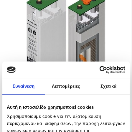
Συναίνεση
Λεπτομέρειες
Σχετικά
SUNLIGHT RES SOPzS 2V 720Ah C120
Η μπαταρία SUNLIGHT RES SOPzS 2V 720Ah C120 βαθιάς
Αυτή η ιστοσελίδα χρησιμοποιεί cookies
εκφόρτισης (deep cycle) είναι …
Χρησιμοποιούμε cookie για την εξατομίκευση
ΤΙΜΗ ΜΕ ΦΠΑ 24%
170.00€
περιεχομένου και διαφημίσεων, την παροχή λειτουργιών
210.80€
κοινωνικών μέσων και την ανάλυση της