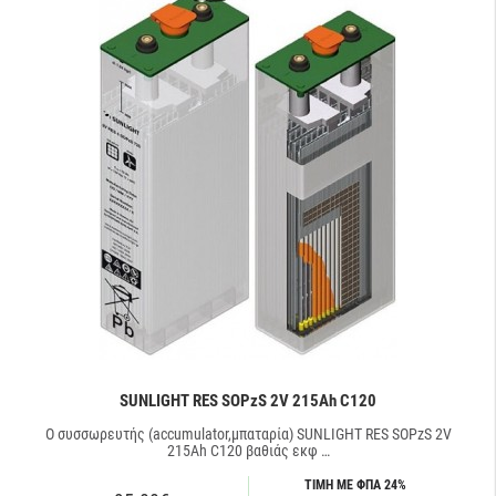
μπαταρίες σε άμεση διαθεσιμότητα.
Δείτε προσφορές και
τιμές για αυτόνομα φωτοβολταϊκά
πακέτα
με μπαταρίες Sunlight sopzs.
SUNLIGHT RES SOPzS 2V 215Ah C120
Ο συσσωρευτής (accumulator,μπαταρία) SUNLIGHT RES SOPzS 2V
215Ah C120 βαθιάς εκφ …
ΤΙΜΗ ΜΕ ΦΠΑ 24%