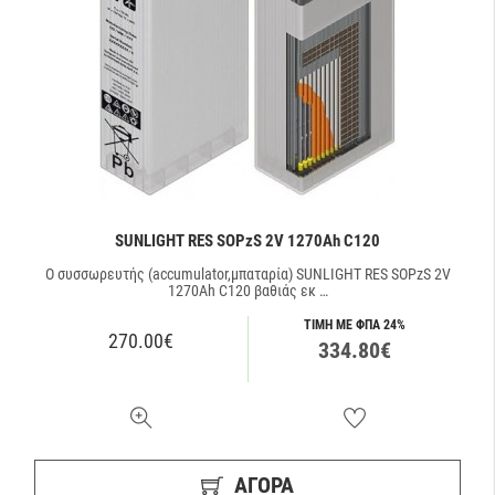
SUNLIGHT RES SOPzS 2V 1270Ah C120
Ο συσσωρευτής (accumulator,μπαταρία) SUNLIGHT RES SOPzS 2V
1270Ah C120 βαθιάς εκ …
ΤΙΜΗ ΜΕ ΦΠΑ 24%
270.00€
334.80€
ΑΓΟΡΑ