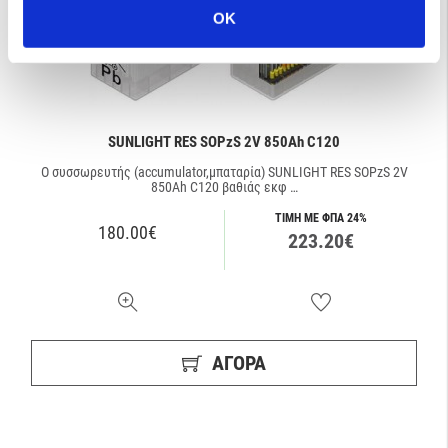
OK
SUNLIGHT RES SOPzS 2V 850Ah C120
Ο συσσωρευτής (accumulator,μπαταρία) SUNLIGHT RES SOPzS 2V
850Ah C120 βαθιάς εκφ …
ΤΙΜΗ ΜΕ ΦΠΑ 24%
180.00€
223.20€
ΑΓΟΡΑ