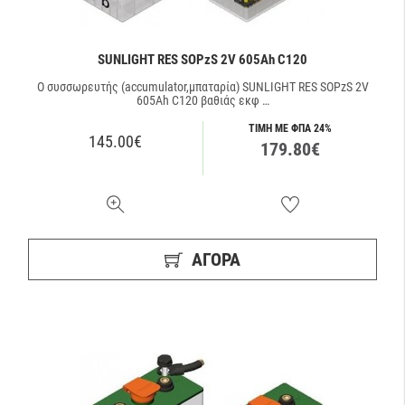
SUNLIGHT RES SOPzS 2V 605Ah C120
Ο συσσωρευτής (accumulator,μπαταρία) SUNLIGHT RES SOPzS 2V
605Ah C120 βαθιάς εκφ …
ΤΙΜΗ ΜΕ ΦΠΑ 24%
145.00€
179.80€
ΑΓΟΡΑ