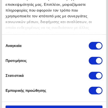
επισκεψιμότητάς μας. Επιπλέον, μοιραζόμαστε
πληροφορίες που αφορούν τον τρόπο που
χρησιμοποιείτε τον ιστότοπό μας με συνεργάτες
κοινωνικών μέσων, διαφήμισης και αναλύσεων, οι
ΑΓΟΡΑ
οποίοι ενδεχομένως να τις συνδυάσουν με άλλες
πληροφορίες που τους έχετε παραχωρήσει ή τις οποίες
έχουν συλλέξει σε σχέση με την από μέρους σας χρήση
Επιλογή
των υπηρεσιών τους.
Αναγκαία
συγκατάθεσης
Προτιμήσεις
Στατιστικά
Εμπορικής προώθησης