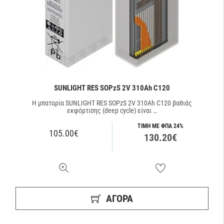
SUNLIGHT RES SOPzS 2V 310Ah C120
Η μπαταρία SUNLIGHT RES SOPzS 2V 310Ah C120 βαθιάς
εκφόρτισης (deep cycle) είναι …
ΤΙΜΗ ΜΕ ΦΠΑ 24%
105.00€
130.20€
ΑΓΟΡΑ