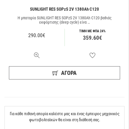
SUNLIGHT RES SOPzS 2V 1380Ah C120
Η μπαταρία SUNLIGHT RES SOPzS 2V 1380Ah C120 βαθιάς
εκφόρτισης (deep cycle) είνα …
ΤΙΜΗ ΜΕ ΦΠΑ 24%
290.00€
359.60€
ΑΓΟΡΑ
Για κάθε πιθανή απορία καλέστε μας και ένας έμπειρος μηχανικός
φωτοβολταϊκών θα είναι στη διάθεσή σας.