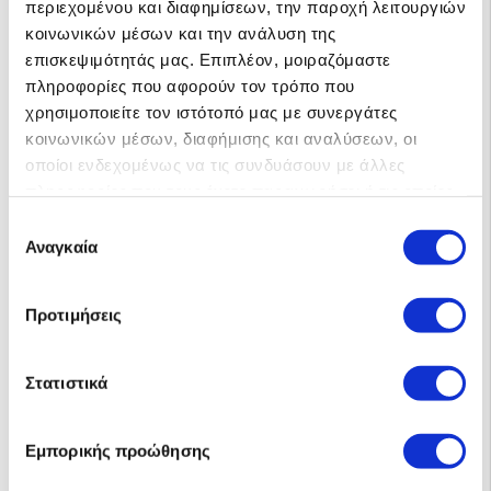
περιεχομένου και διαφημίσεων, την παροχή λειτουργιών
κοινωνικών μέσων και την ανάλυση της
επισκεψιμότητάς μας. Επιπλέον, μοιραζόμαστε
πληροφορίες που αφορούν τον τρόπο που
χρησιμοποιείτε τον ιστότοπό μας με συνεργάτες
κοινωνικών μέσων, διαφήμισης και αναλύσεων, οι
οποίοι ενδεχομένως να τις συνδυάσουν με άλλες
πληροφορίες που τους έχετε παραχωρήσει ή τις οποίες
έχουν συλλέξει σε σχέση με την από μέρους σας χρήση
Επιλογή
HVM 13.8kwh BYD B-box Premium
των υπηρεσιών τους.
Αναγκαία
συγκατάθεσης
Το σύστημα αποθήκευσης HVM 13.8kwh BYD B-box Premium
βασισμένο σε μπαταρίες λιθί …
ΤΙΜΗ ΜΕ ΦΠΑ 24%
Προτιμήσεις
10200.00€
12648.00€
Στατιστικά
Εμπορικής προώθησης
ΑΓΟΡΑ