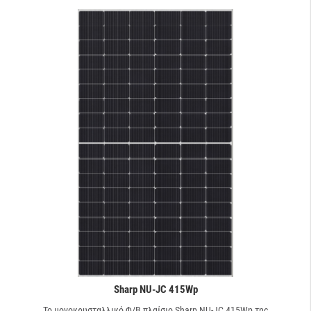
Sharp NU-JC 415Wp
Το μονοκρυσταλλικό Φ/Β πλαίσιο Sharp NU-JC 415Wp της