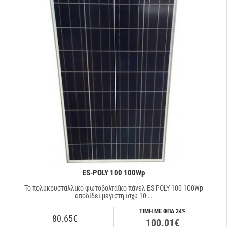
τεχνολογία κατασκευής του (μονοκρυσταλλικό-
πολυκρυσταλλικό), από την ισχύ του η οποία μετριέται σε Wp
(Watts - peak). Η ονομαστική ισχύς ενός φωτοβολταϊκού πάνελ
είναι σπάνιο να επιτευχθεί καθώς εξαρτάται από την
θερμοκρασία, την υγρασία (πάχος ατμόσφαιρας) την περίοδο του
χρόνου κα. Δώστε ιδιαίτερη προσοχή στον θερμοκρασιακό
συντελεστή καθώς στην Ελλάδα οι υψηλές θερμοκρασίες
μειώνουν αρκετά την παραγωγή των πάνελ το καλοκαίρι. Έτσι
ένα φωτοβολταϊκό πάνελ με θερμοκρασιακό συντελεστή 0.4%/
οC θα μειωθεί η απόδοσή του κατά 20% λιγότερο στους 50
βαθμούς σε σύγκριση με ένα πάνελ με συντελεστή 0.5%/oC.
Δείτε προσφορές και
τιμές για αυτόνομα φωτοβολταϊκά
πακέτα
ή
πακέτα net metering
.
Σε εμάς θα βρείτε τα ποιοτικότερα και πιο αξιόπιστα
ES-POLY 100 100Wp
φωτοβολταϊκά πάνελ στις χαμηλότερες τιμές.
Το πολυκρυσταλλικό φωτοβολταϊκό πάνελ ES-POLY 100 100Wp
αποδίδει μέγιστη ισχύ 10 …
ΤΙΜΗ ΜΕ ΦΠΑ 24%
80.65€
100.01€