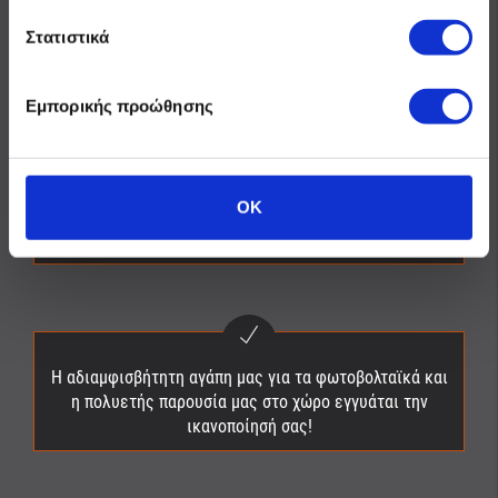
Το ποιοτικότερο eshop φωτοβολταϊκών στην Ελλάδα με
υλικά που έχουν δοκιμαστεί σε εκατοντάδες έργα της
Στατιστικά
MP-Energy!
Εμπορικής προώθησης
Άμεση διαθεσιμότητα για την πλειοψηφία των
OK
προϊόντων που προτείνουμε σε αξεπέραστες τιμές και
προσφορές...
Η αδιαμφισβήτητη αγάπη μας για τα φωτοβολταϊκά και
η πολυετής παρουσία μας στο χώρο εγγυάται την
ικανοποίησή σας!