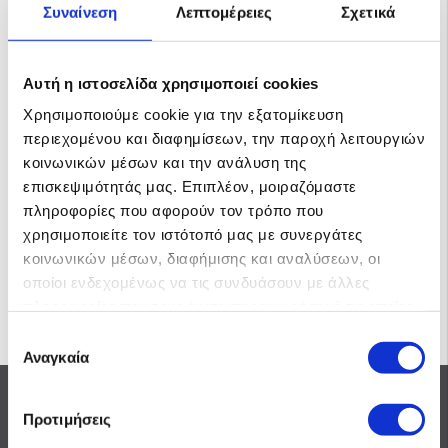
Συναίνεση
Λεπτομέρειες
Σχετικά
All-in-one inverter Courtois Energy MPS 3000VA/2400W
(MPPT)
O All-in-one inverter Courtois Energy MPS 3000VA/2400W αποτελεί
μια εξαιρετική και οικονομική επιλογή για υβριδικά αυτόν …
Αυτή η ιστοσελίδα χρησιμοποιεί cookies
781.20€
Χρησιμοποιούμε cookie για την εξατομίκευση
630.00€
ΤΙΜΗ ΜΕ ΦΠΑ 24%
περιεχομένου και διαφημίσεων, την παροχή λειτουργιών
κοινωνικών μέσων και την ανάλυση της
επισκεψιμότητάς μας. Επιπλέον, μοιραζόμαστε
πληροφορίες που αφορούν τον τρόπο που
χρησιμοποιείτε τον ιστότοπό μας με συνεργάτες
ΑΓΟΡΑ
κοινωνικών μέσων, διαφήμισης και αναλύσεων, οι
οποίοι ενδεχομένως να τις συνδυάσουν με άλλες
πληροφορίες που τους έχετε παραχωρήσει ή τις οποίες
έχουν συλλέξει σε σχέση με την από μέρους σας χρήση
Επιλογή
των υπηρεσιών τους.
Αναγκαία
συγκατάθεσης
Προτιμήσεις