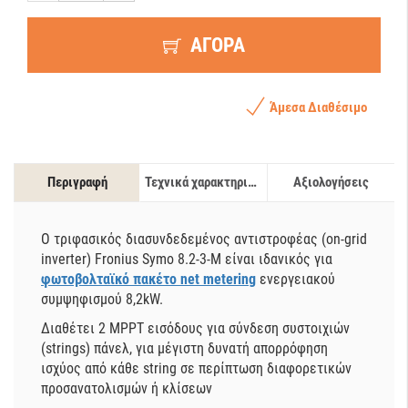
ΑΓΟΡΑ
Άμεσα Διαθέσιμο
Περιγραφή
Τεχνικά χαρακτηριστικά
Αξιολογήσεις
Ο τριφασικός διασυνδεδεμένος αντιστροφέας (on-grid
inverter) Fronius Symo 8.2-3-M είναι ιδανικός για
φωτοβολταϊκό πακέτο net metering
ενεργειακού
συμψηφισμού 8,2kW.
Διαθέτει 2 MPPT εισόδους για σύνδεση συστοιχιών
(strings) πάνελ, για μέγιστη δυνατή απορρόφηση
ισχύος από κάθε string σε περίπτωση διαφορετικών
προσανατολισμών ή κλίσεων