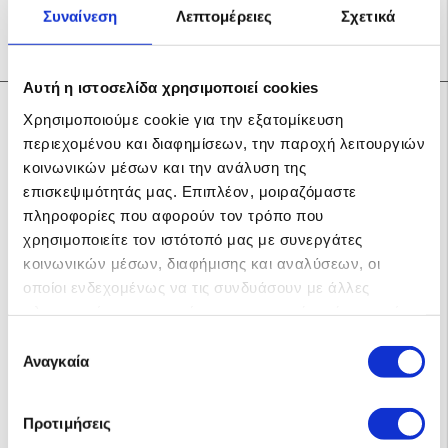
Συναίνεση
Λεπτομέρειες
Σχετικά
Αυτή η ιστοσελίδα χρησιμοποιεί cookies
Σχετικά προϊόντα
Χρησιμοποιούμε cookie για την εξατομίκευση
περιεχομένου και διαφημίσεων, την παροχή λειτουργιών
κοινωνικών μέσων και την ανάλυση της
επισκεψιμότητάς μας. Επιπλέον, μοιραζόμαστε
πληροφορίες που αφορούν τον τρόπο που
χρησιμοποιείτε τον ιστότοπό μας με συνεργάτες
κοινωνικών μέσων, διαφήμισης και αναλύσεων, οι
οποίοι ενδεχομένως να τις συνδυάσουν με άλλες
πληροφορίες που τους έχετε παραχωρήσει ή τις οποίες
έχουν συλλέξει σε σχέση με την από μέρους σας χρήση
Επιλογή
των υπηρεσιών τους.
Αναγκαία
συγκατάθεσης
Προτιμήσεις