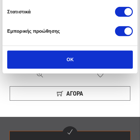
Στατιστικά
Fronius Symo 5.0-3-M
Ο τριφασικός διασυνδεδεμένος αντιστροφέας (string inverter)
Fronius Symo 5.0-3-M είναι ιδανικός για φωτοβολταϊκό πακέτο net
Εμπορικής προώθησης
metering αυτοπαραγωγής 5kW. Διαθέτει 2 MPPT εισόδους για
σύνδεση συστοιχιών …
1799.00€
ΤΙΜΗ ΜΕ ΦΠΑ 24%
OK
ΑΓΟΡΆ