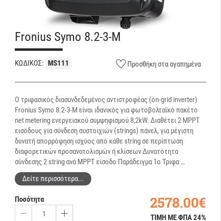
Fronius Symo 8.2-3-M
ΚΩΔΙΚΟΣ:
MS111
Προσθήκη στα αγαπημένα
Ο τριφασικός διασυνδεδεμένος αντιστροφέας (on-grid inverter)
Fronius Symo 8.2-3-M είναι ιδανικός για φωτοβολταϊκό πακέτο
net metering ενεργειακού συμψηφισμού 8,2kW. Διαθέτει 2 MPPT
εισόδους για σύνδεση συστοιχιών (strings) πάνελ, για μέγιστη
δυνατή απορρόφηση ισχύος από κάθε string σε περίπτωση
διαφορετικών προσανατολισμών ή κλίσεων Δυνατότητα
σύνδεσης 2 string ανά MPPT είσοδο Παράδειγμα 1o Τριφα …
Δείτε περισσότερα...
2578.00€
Ποσότητα
ΤΙΜΗ ΜΕ ΦΠΑ 24%