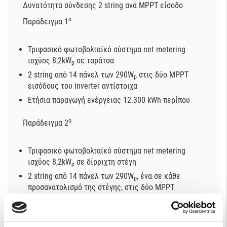
Δυνατότητα σύνδεσης 2 string ανά MPPT είσοδο
o
Παράδειγμα 1
Τριφασικό φωτοβολταϊκό σύστημα net metering
ισχύος 8,2kW
σε ταράτσα
p
2 string από 14 πάνελ των 290W
στις δύο MPPT
p
εισόδους του inverter αντίστοιχα
Ετήσια παραγωγή ενέργειας 12.300 kWh περίπου
o
Παράδειγμα 2
Τριφασικό φωτοβολταϊκό σύστημα net metering
ισχύος 8,2kW
σε δίρριχτη στέγη
p
2 string από 14 πάνελ των 290W
, ένα σε κάθε
p
προσανατολισμό της στέγης, στις δύο MPPT
εισόδους του inverter αντίστοιχα
Ετήσια παραγωγή ενέργειας 12.300 kWh περίπου