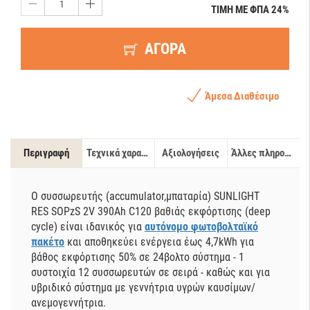
ΤΙΜΗ ΜΕ ΦΠΑ 24%
ΑΓΟΡΑ
Άμεσα Διαθέσιμο
Περιγραφή
Τεχνικά χαρακτηριστικά
Αξιολογήσεις
Άλλες πληροφορίες
Ο συσσωρευτής (accumulator,μπαταρία) SUNLIGHT
RES SOPzS 2V 390Ah C120 βαθιάς εκφόρτισης (deep
cycle) είναι ιδανικός για
αυτόνομο φωτοβολταϊκό
πακέτο
και αποθηκεύει ενέργεια έως 4,7kWh για
βάθος εκφόρτισης 50% σε 24βολτο σύστημα - 1
συστοιχία 12 συσσωρευτών σε σειρά - καθώς και για
υβριδικό σύστημα με γεννήτρια υγρών καυσίμων/
ανεμογεννήτρια.