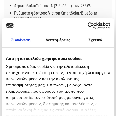
4 φωτοβολταϊκά πάνελ (2 δυάδες) των 285W
p
Ρυθμιστή φόρτισης
Victron SmartSolar/BlueSolar
MPPT 100V/50A
Inverter Victron Phoenix 2.000VA
για ημερήσια παραγωγή ενέργειας έως 6kWh
Συναίνεση
Λεπτομέρειες
Σχετικά
Υγρός ηλεκτρολύτης
Χρειάζεται συμπλήρωση με απιονισμένο νερό τακτικά
Αυτή η ιστοσελίδα χρησιμοποιεί cookies
– ενδείξεις min-max.
Χρησιμοποιούμε cookie για την εξατομίκευση
Τοποθέτηση σε καλά αεριζόμενο χώρο.
περιεχομένου και διαφημίσεων, την παροχή λειτουργιών
κοινωνικών μέσων και την ανάλυση της
επισκεψιμότητάς μας. Επιπλέον, μοιραζόμαστε
πληροφορίες που αφορούν τον τρόπο που
χρησιμοποιείτε τον ιστότοπό μας με συνεργάτες
Σχετικά προϊόντα
κοινωνικών μέσων, διαφήμισης και αναλύσεων, οι
οποίοι ενδεχομένως να τις συνδυάσουν με άλλες