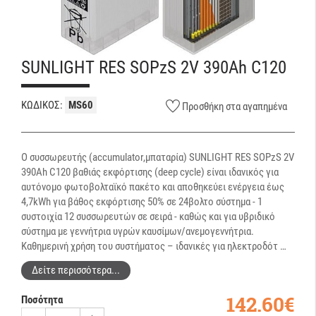
SUNLIGHT RES SOPzS 2V 390Ah C120
ΚΩΔΙΚΟΣ:
MS60
Προσθήκη στα αγαπημένα
Ο συσσωρευτής (accumulator,μπαταρία) SUNLIGHT RES SOPzS 2V
390Ah C120 βαθιάς εκφόρτισης (deep cycle) είναι ιδανικός για
αυτόνομο φωτοβολταϊκό πακέτο και αποθηκεύει ενέργεια έως
4,7kWh για βάθος εκφόρτισης 50% σε 24βολτο σύστημα - 1
συστοιχία 12 συσσωρευτών σε σειρά - καθώς και για υβριδικό
σύστημα με γεννήτρια υγρών καυσίμων/ανεμογεννήτρια.
Καθημερινή χρήση του συστήματος – ιδανικές για ηλεκτροδότ …
Δείτε περισσότερα...
142.60€
Ποσότητα