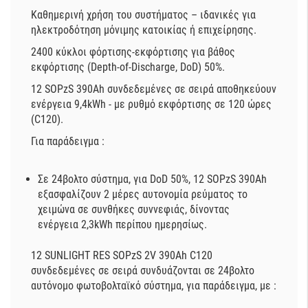
Καθημερινή χρήση του συστήματος – ιδανικές για
ηλεκτροδότηση μόνιμης κατοικίας ή επιχείρησης.
2400 κύκλοι φόρτισης-εκφόρτισης για βάθος
εκφόρτισης (Depth-of-Discharge, DoD) 50%.
12 SOPzS 390Ah συνδεδεμένες σε σειρά αποθηκεύουν
ενέργεια 9,4kWh - με ρυθμό εκφόρτισης σε 120 ώρες
(C120).
Για παράδειγμα :
Σε 24βολτο σύστημα, για DoD 50%, 12 SOPzS 390Ah
εξασφαλίζουν 2 μέρες αυτονομία ρεύματος το
χειμώνα σε συνθήκες συννεφιάς, δίνοντας
ενέργεια 2,3kWh περίπου ημερησίως.
12 SUNLIGHT RES SOPzS 2V 390Ah C120
συνδεδεμένες σε σειρά συνδυάζονται σε 24βολτο
αυτόνομο φωτοβολταϊκό σύστημα, για παράδειγμα, με :