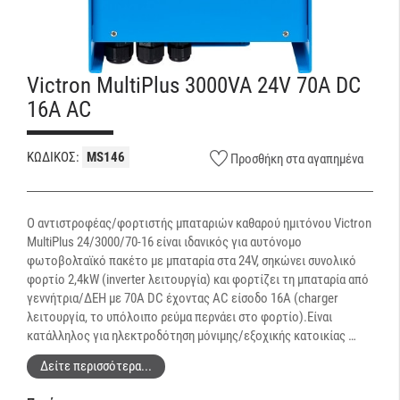
Victron MultiPlus 3000VA 24V 70A DC
16A AC
ΚΩΔΙΚΟΣ:
MS146
Προσθήκη στα αγαπημένα
Ο αντιστροφέας/φορτιστής μπαταριών καθαρού ημιτόνου Victron
MultiPlus 24/3000/70-16 είναι ιδανικός για αυτόνομο
φωτοβολταϊκό πακέτο με μπαταρία στα 24V, σηκώνει συνολικό
φορτίο 2,4kW (inverter λειτουργία) και φορτίζει τη μπαταρία από
γεννήτρια/ΔΕΗ με 70A DC έχοντας AC είσοδο 16Α (charger
λειτουργία, το υπόλοιπο ρεύμα περνάει στο φορτίο).Είναι
κατάλληλος για ηλεκτροδότηση μόνιμης/εξοχικής κατοικίας …
Δείτε περισσότερα...