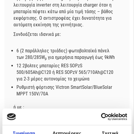
λειτουργία inverter στη λειτουργία charger όταν η
μπαταρία πέφτει κάτω από μία τιμή τάσης – βάθος
εκφόρτισης. Ο αντιστροφέας έχει δυνατότητα για
αυτόματη εκκίνηση της γεννήτριας.
Συνδυάζεται ιδανικά με:
6 (2 παράλληλες τριάδες) φωτοβολταϊκά πάνελ
των 280/285W
για ημερήσια παραγωγή έως 9kWh
p
12 2βολτες μπαταρίες RES SOPzS
500/605Ah@C120 ή RES SOPzV 565/710Ah@C120
για 2-3 μέρες αυτονομίας το χειμώνα
Ρυθμιστή φόρτισης
Victron SmartSolar/BlueSolar
MPPT 150V/70A
ή με :
9 (3 παράλληλες τριάδες) φωτοβολταϊκά πάνελ
των 280W
για ημερήσια παραγωγή έως 14kWh
p
Συναίνεση
Λεπτομέρειες
Σχετικά