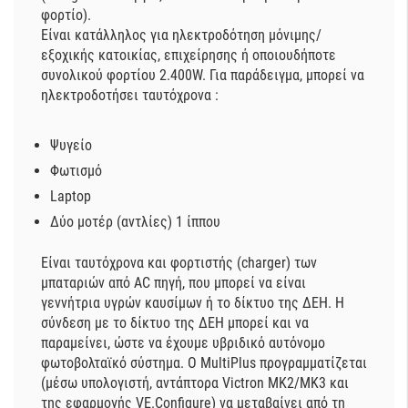
φορτίο).
Είναι κατάλληλος για ηλεκτροδότηση μόνιμης/
εξοχικής κατοικίας, επιχείρησης ή οποιουδήποτε
συνολικού φορτίου 2.400W. Για παράδειγμα, μπορεί να
ηλεκτροδοτήσει ταυτόχρονα :
Ψυγείο
Φωτισμό
Laptop
Δύο μοτέρ (αντλίες) 1 ίππου
Είναι ταυτόχρονα και φορτιστής (charger) των
μπαταριών από AC πηγή, που μπορεί να είναι
γεννήτρια υγρών καυσίμων ή το δίκτυο της ΔΕΗ. Η
σύνδεση με το δίκτυο της ΔΕΗ μπορεί και να
παραμείνει, ώστε να έχουμε υβριδικό αυτόνομο
φωτοβολταϊκό σύστημα. Ο MultiPlus προγραμματίζεται
(μέσω υπολογιστή, αντάπτορα Victron MK2/ΜΚ3 και
της εφαρμογής VE.Configure) να μεταβαίνει από τη