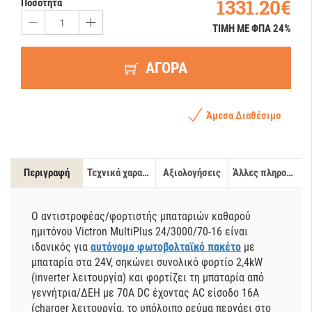
1331.20€
Ποσότητα
ΤΙΜΗ ΜΕ ΦΠΑ 24%
ΑΓΟΡΑ
Άμεσα Διαθέσιμο
Περιγραφή
Τεχνικά χαρακτηριστικά
Αξιολογήσεις
Άλλες πληροφορίες
Ο αντιστροφέας/φορτιστής μπαταριών καθαρού
ημιτόνου Victron MultiPlus 24/3000/70-16
είναι
ιδανικός για
αυτόνομο φωτοβολταϊκό πακέτο
με
μπαταρία στα 24V, σηκώνει συνολικό φορτίο 2,4kW
(inverter λειτουργία) και φορτίζει τη μπαταρία
από
γεννήτρια/ΔΕΗ με 70A DC έχ
οντας
AC είσοδο 16Α
(charger λειτουργία, το
υ
πόλοιπο ρεύμα περνάει στο