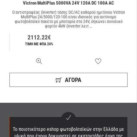
Victron MultiPlus 5000VA 24V 120A DC 100A AC
Ο αντιστροφέας (inverter) τάσης DC/AC καθαρού ημιτόνου Victron
MultiPlus 24/5000/120-100 είναι ιδανικός για αυτόνομο
φωτοβολταϊκό πακέτο με μπαταρία στα 24V, σηκώνει συνολικό
φορτίο 4kW (inverter λειτ …
2112.22€
ΤΙΜΗ ΜΕ ΦΠΑ 24%
ΑΓΟΡΆ
Το ποιοτικότερο eshop φωτοβολταϊκών στην Ελλάδα με
υλικά που έχουν δοκιμαστεί σε εκατοντάδες έργα της