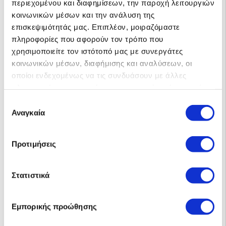
περιεχομένου και διαφημίσεων, την παροχή λειτουργιών
κοινωνικών μέσων και την ανάλυση της
επισκεψιμότητάς μας. Επιπλέον, μοιραζόμαστε
πληροφορίες που αφορούν τον τρόπο που
χρησιμοποιείτε τον ιστότοπό μας με συνεργάτες
κοινωνικών μέσων, διαφήμισης και αναλύσεων, οι
οποίοι ενδεχομένως να τις συνδυάσουν με άλλες
πληροφορίες που τους έχετε παραχωρήσει ή τις οποίες
έχουν συλλέξει σε σχέση με την από μέρους σας χρήση
Επιλογή
Fronius Symo 5.0-3-M
των υπηρεσιών τους.
Αναγκαία
συγκατάθεσης
Ο τριφασικός διασυνδεδεμένος αντιστροφέας (string inverter)
Fronius Symo 5.0-3-M είναι ιδανικός για φωτοβολταϊκό πακέτο net
metering αυτοπαραγωγής 5kW. Διαθέτει 2 MPPT εισόδους για
Προτιμήσεις
σύνδεση συστοιχιών …
1799.00€
Στατιστικά
ΤΙΜΗ ΜΕ ΦΠΑ 24%
Εμπορικής προώθησης